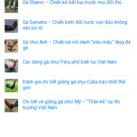
Gà Shamo – Chiến kê bất bại trước mọi đối thủ
Gà Sumatra – Chiến binh đất nước vạn đảo không
nên bỏ lỡ
Gà chọi Anh – Chiến kê nổi danh “siêu mẫu” làng đá
gà
Các dòng gà chọi Peru phổ biến tại Việt Nam
Đánh giá chi tiết giống gà chọi Cuba bậc nhất thế
giới
Chi tiết về giống gà chọi Mỹ – “Thần kê” tại thị
trường Việt Nam