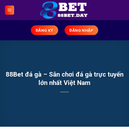
Skip
to
content
ĐĂNG KÝ
ĐĂNG NHẬP
88Bet đá gà – Sân chơi đá gà trực tuyến
lớn nhất Việt Nam