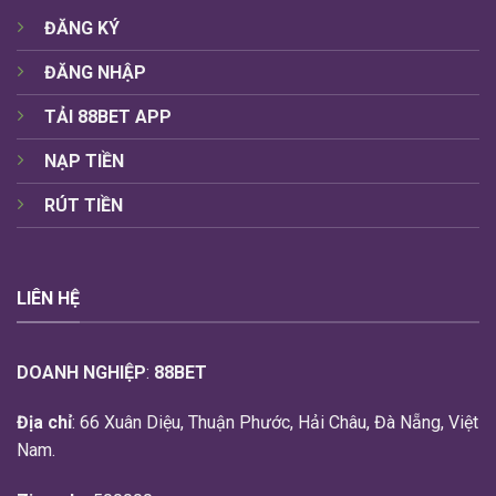
ĐĂNG KÝ
ĐĂNG NHẬP
TẢI 88BET APP
NẠP TIỀN
RÚT TIỀN
LIÊN HỆ
DOANH NGHIỆP
:
88BET
Địa chỉ
: 66 Xuân Diệu, Thuận Phước, Hải Châu, Đà Nẵng, Việt
Nam.