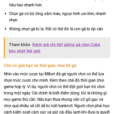
tiêu hao nhanh hơn.
Chọn gà có bộ lông sẫm màu, ngoại hình ưa nhìn, nhanh
nhẹn.
Không chọn gà bị ỉa. Rất có thể đó là con gà bị ép cân.
Tham khảo
Đánh giá chi tiết giống gà chọi Cuba
bậc nhất thế giới
Cần có giới hạn về thời gian chơi đá gà
Nhìn vào mức cược tại 88bet đá gà người chơi có thể lựa
chọn mức cược cho mình. Kèm theo chế độ thời gian chơi
game hợp lý. Ví dụ: người chơi có thể đặt giới hạn trò chơi
trong một ngày. Cái chính là biết điểm dừng. Đó là những gì
mọi game thủ cần. Nếu bạn thua nhưng vẫn cố gỡ gạc và
chơi quá nhiều sẽ rất dễ bị mất bankroll. Người chơi phải học
cách kiểm soát cảm xúc và giữ cái đầu lạnh khi đưa ra quyết