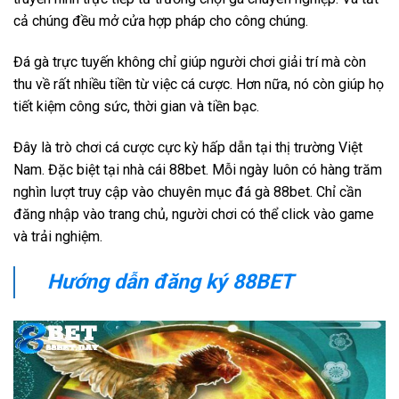
cả chúng đều mở cửa hợp pháp cho công chúng.
Đá gà trực tuyến không chỉ giúp người chơi giải trí mà còn
thu về rất nhiều tiền từ việc cá cược. Hơn nữa, nó còn giúp họ
tiết kiệm công sức, thời gian và tiền bạc.
Đây là trò chơi cá cược cực kỳ hấp dẫn tại thị trường Việt
Nam. Đặc biệt tại nhà cái 88bet. Mỗi ngày luôn có hàng trăm
nghìn lượt truy cập vào chuyên mục đá gà 88bet. Chỉ cần
đăng nhập vào trang chủ, người chơi có thể click vào game
và trải nghiệm.
Hướng dẫn đăng ký 88BET