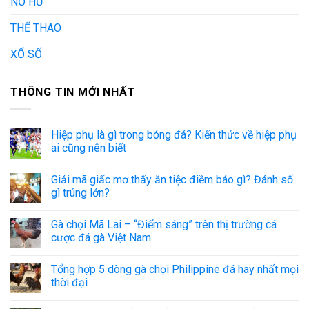
NỔ HŨ
THỂ THAO
XỔ SỐ
THÔNG TIN MỚI NHẤT
Hiệp phụ là gì trong bóng đá? Kiến thức về hiệp phụ
ai cũng nên biết
Giải mã giấc mơ thấy ăn tiệc điềm báo gì? Đánh số
gì trúng lớn?
Gà chọi Mã Lai – “Điểm sáng” trên thị trường cá
cược đá gà Việt Nam
Tổng hợp 5 dòng gà chọi Philippine đá hay nhất mọi
thời đại