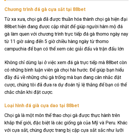
Chương trình đá gà cựa sắt tại 88bet
Từ xa xưa, chọi gà đã được thuần hóa thành chọi gà hiện đại
88bet hiện đang được cập nhật để giúp người hâm mộ đá
gà làm quen với chương trình trực tiếp đá gà thomo ngày nay
từ 11 giờ sáng đến 5 giờ chiều hàng ngày từ thomo
campuchia để bạn có thể xem các giải đấu và trận đấu lớn
Không chỉ dừng lại ở việc xem đá gà trực tiếp mà 88bet còn
có những bình luận viên gà chọi hài hước. Để giúp bạn hiểu
đầy đủ về những chú gà trống mà bạn đang cân nhắc đặt
cược, chúng tôi đã đưa ra dự đoán tỷ lệ thắng để bạn có thể
chắc chắn khi đặt cược.
Loại hình đá già cựa dao tại 88bet
Chọi gà là một môn thể thao chọi gà được thực hành trên
khắp thế giới, đặc biệt là các giống gà của Mỹ và Peru. Khác
với cựa sắt, chúng được trang bị cặp cựa sắt sắc như lưỡi